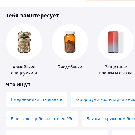
Материалы для ремонта
Тебя заинтересует
Спорт и отдых
Армейские
Биодобавки
Защитные
спецсумки и
пленки и стекла
рюкзаки
для портативных
Что ищут
устройств
Ежедневники школьные
K-pop руми костюм для ани
Бюстгальтер без косточек 95с
Блузка с кружевом бо