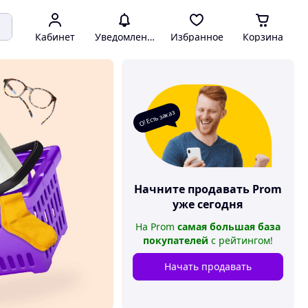
Кабинет
Уведомления
Избранное
Корзина
О! Есть заказ
Начните продавать
Prom
уже сегодня
На
Prom
самая большая база
покупателей
с рейтингом
!
Начать продавать