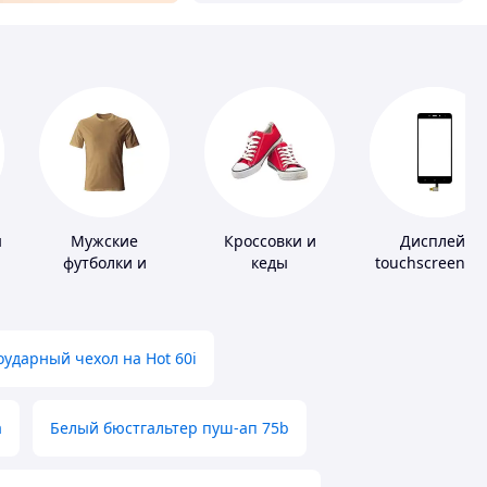
ы
Мужские
Кроссовки и
Дисплей,
футболки и
кеды
touchscreen д
майки
телефонов
ударный чехол на Hot 60i
а
Белый бюстгальтер пуш-ап 75b