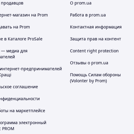
 продавцов
О prom.ua
ернет-магазин
на Prom
Работа в prom.ua
авать на Prom
Контактная информация
 в Каталоге ProSale
Защита прав на контент
 — медиа для
Content right protection
ателей
Отзывы о prom.ua
 интернет-предпринимателей
Кращі
Помощь Силам обороны
(Volonter by Prom)
льское соглашение
онфиденциальности
боты на маркетплейсе
рограмма электронный
с PROM