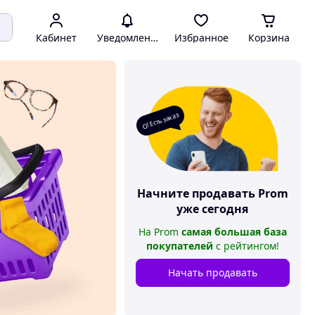
Кабинет
Уведомления
Избранное
Корзина
О! Есть заказ
Начните продавать
Prom
уже сегодня
На
Prom
самая большая база
покупателей
с рейтингом
!
Начать продавать