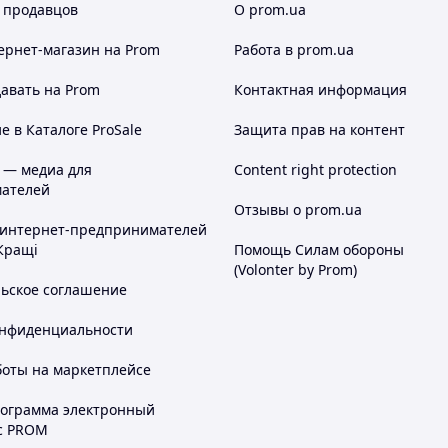
 продавцов
О prom.ua
ернет-магазин
на Prom
Работа в prom.ua
авать на Prom
Контактная информация
 в Каталоге ProSale
Защита прав на контент
 — медиа для
Content right protection
ателей
Отзывы о prom.ua
 интернет-предпринимателей
Кращі
Помощь Силам обороны
(Volonter by Prom)
льское соглашение
онфиденциальности
боты на маркетплейсе
рограмма электронный
с PROM