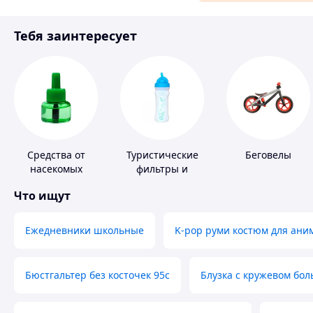
Материалы для ремонта
Тебя заинтересует
Спорт и отдых
Средства от
Туристические
Беговелы
насекомых
фильтры и
таблетки для
Что ищут
питьевой воды
Ежедневники школьные
K-pop руми костюм для ани
Бюстгальтер без косточек 95с
Блузка с кружевом бо