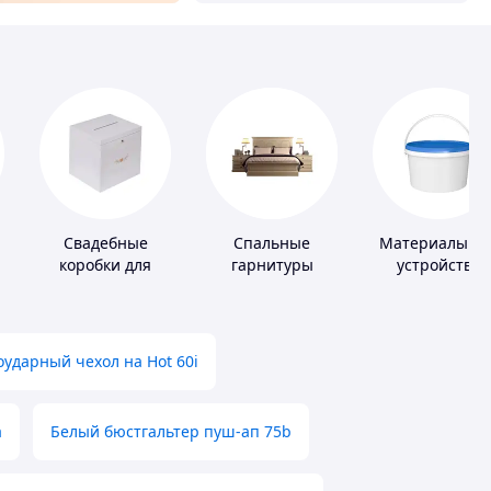
Свадебные
Спальные
Материалы дл
коробки для
гарнитуры
устройства
денег
полимерных
полов
ударный чехол на Hot 60i
а
Белый бюстгальтер пуш-ап 75b