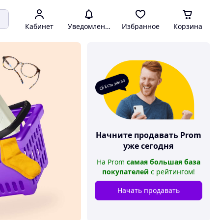
Кабинет
Уведомления
Избранное
Корзина
О! Есть заказ
Начните продавать
Prom
уже сегодня
На
Prom
самая большая база
покупателей
с рейтингом
!
Начать продавать