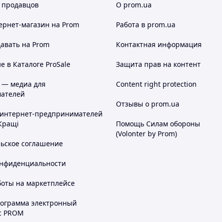
 продавцов
О prom.ua
ернет-магазин
на Prom
Работа в prom.ua
авать на Prom
Контактная информация
 в Каталоге ProSale
Защита прав на контент
 — медиа для
Content right protection
ателей
Отзывы о prom.ua
 интернет-предпринимателей
Кращі
Помощь Силам обороны
(Volonter by Prom)
льское соглашение
онфиденциальности
боты на маркетплейсе
рограмма электронный
с PROM