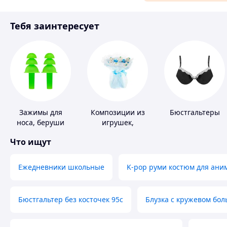
Материалы для ремонта
Тебя заинтересует
Спорт и отдых
Зажимы для
Композиции из
Бюстгальтеры
носа, беруши
игрушек,
для плавания
одежды,
Что ищут
подгузников
Ежедневники школьные
K-pop руми костюм для ани
Бюстгальтер без косточек 95с
Блузка с кружевом бо