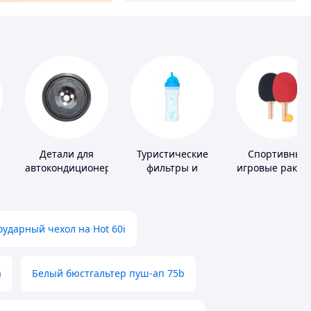
Детали для
Туристические
Спортивные
автокондиционеров
фильтры и
игровые ракет
таблетки для
питьевой воды
ударный чехол на Hot 60i
а
Белый бюстгальтер пуш-ап 75b