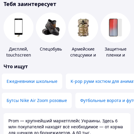
Тебя заинтересует
Дисплей,
Спецобувь
Армейские
Защитные
touchscreen
спецсумки и
пленки и
для
рюкзаки
стекла для
Что ищут
телефонов
портативных
устройств
Ежедневники школьные
K-pop руми костюм для анима
Бутсы Nike Air Zoom розовые
Футбольные ворота и фу
Prom — крупнейший маркетплейс Украины. Здесь 6
млн покупателей находят всё необходимое — от корма
для щенков до бронежилетов. А 60 тыс.