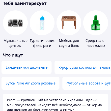
Тебя заинтересует
Музыкальные
Туристические
Мебель для
Средства от
центры,
фильтры и
саун и бань
насекомых
магнитолы
таблетки для
Что ищут
питьевой
воды
Ежедневники школьные
K-pop руми костюм для анима
Бутсы Nike Air Zoom розовые
Футбольные ворота и фу
Prom — крупнейший маркетплейс Украины. Здесь 6
млн покупателей находят всё необходимое — от корма
для щенков до бронежилетов. А 60 тыс.