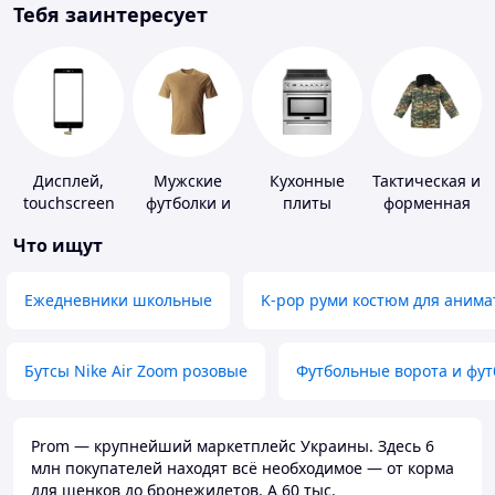
Тебя заинтересует
Дисплей,
Мужские
Кухонные
Тактическая и
touchscreen
футболки и
плиты
форменная
для
майки
одежда
Что ищут
телефонов
Ежедневники школьные
K-pop руми костюм для анима
Бутсы Nike Air Zoom розовые
Футбольные ворота и фу
Prom — крупнейший маркетплейс Украины. Здесь 6
млн покупателей находят всё необходимое — от корма
для щенков до бронежилетов. А 60 тыс.