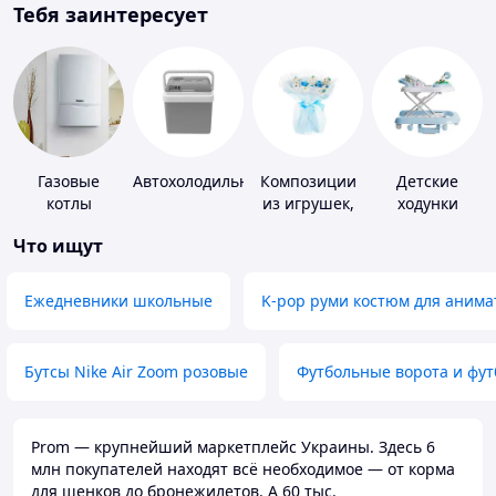
Тебя заинтересует
Газовые
Автохолодильники
Композиции
Детские
котлы
из игрушек,
ходунки
одежды,
Что ищут
подгузников
Ежедневники школьные
K-pop руми костюм для анима
Бутсы Nike Air Zoom розовые
Футбольные ворота и фу
Prom — крупнейший маркетплейс Украины. Здесь 6
млн покупателей находят всё необходимое — от корма
для щенков до бронежилетов. А 60 тыс.