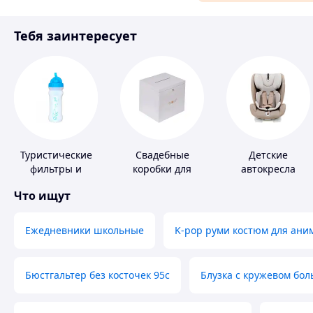
Материалы для ремонта
Тебя заинтересует
Спорт и отдых
Туристические
Свадебные
Детские
фильтры и
коробки для
автокресла
таблетки для
денег
Что ищут
питьевой воды
Ежедневники школьные
K-pop руми костюм для ани
Бюстгальтер без косточек 95с
Блузка с кружевом бо