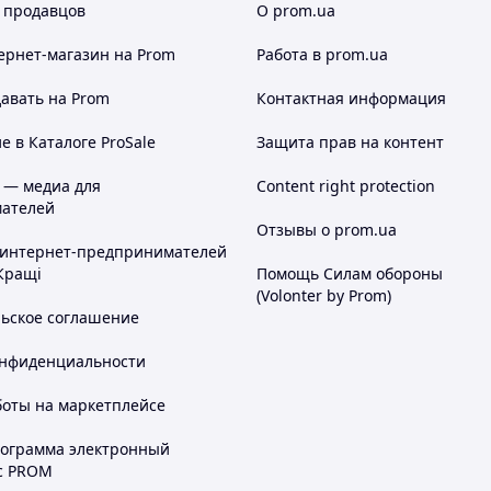
 продавцов
О prom.ua
ернет-магазин
на Prom
Работа в prom.ua
авать на Prom
Контактная информация
 в Каталоге ProSale
Защита прав на контент
 — медиа для
Content right protection
ателей
Отзывы о prom.ua
 интернет-предпринимателей
Кращі
Помощь Силам обороны
(Volonter by Prom)
льское соглашение
онфиденциальности
боты на маркетплейсе
рограмма электронный
с PROM