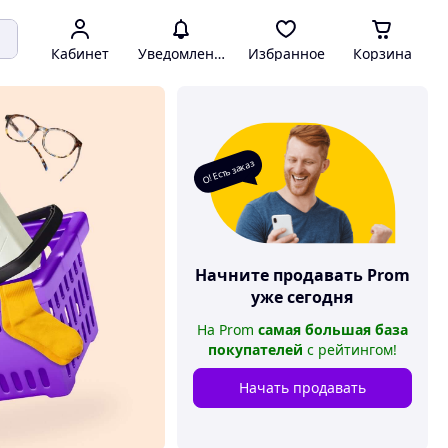
Кабинет
Уведомления
Избранное
Корзина
О! Есть заказ
Начните продавать
Prom
уже сегодня
На
Prom
самая большая база
покупателей
с рейтингом
!
Начать продавать