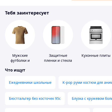
Материалы для ремонта
Тебя заинтересует
Спорт и отдых
Мужские
Защитные
Кухонные плиты
футболки и
пленки и стекла
майки
для портативных
Что ищут
устройств
Ежедневники школьные
K-pop руми костюм для ани
Бюстгальтер без косточек 95с
Блузка с кружевом бо