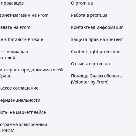
 продавцов
О prom.ua
ернет-магазин
на Prom
Работа в prom.ua
авать на Prom
Контактная информация
 в Каталоге ProSale
Защита прав на контент
 — медиа для
Content right protection
ателей
Отзывы о prom.ua
 интернет-предпринимателей
Кращі
Помощь Силам обороны
(Volonter by Prom)
льское соглашение
онфиденциальности
боты на маркетплейсе
рограмма электронный
с PROM