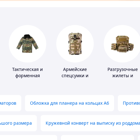
Тактическая и
Армейские
Разгрузочные
форменная
спецсумки и
жилеты и
одежда
рюкзаки
плитоноски без
плит
маторов
Обложка для планера на кольцах А6
Противо
льшого размера
Кружевной конверт на выписку из роддом