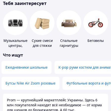
Тебя заинтересует
Музыкальные
Сухие смеси
Спальные
Беговелы
центры,
для стяжки
гарнитуры
магнитолы
пола
Что ищут
Ежедневники школьные
K-pop руми костюм для анима
Бутсы Nike Air Zoom розовые
Футбольные ворота и фу
Prom — крупнейший маркетплейс Украины. Здесь 6
млн покупателей находят всё необходимое — от корма
для щенков до бронежилетов. А 60 тыс.