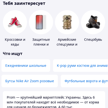
Тебя заинтересует
Кроссовки и
Защитные
Армейские
Спецобувь
кеды
пленки и
спецсумки и
стекла для
рюкзаки
Что ищут
портативных
устройств
Ежедневники школьные
K-pop руми костюм для анима
Бутсы Nike Air Zoom розовые
Футбольные ворота и фу
Prom — крупнейший маркетплейс Украины. Здесь 6
млн покупателей находят всё необходимое — от корма
для щенков до бронежилетов. А 60 тыс.