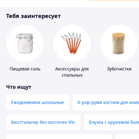
Материалы для ремонта
Тебя заинтересует
Спорт и отдых
Пищевая соль
Аксессуары для
Зубочистки
спальных
мешков,
Что ищут
карематов и
палаток
Ежедневники школьные
K-pop руми костюм для ани
Бюстгальтер без косточек 95с
Блузка с кружевом бо