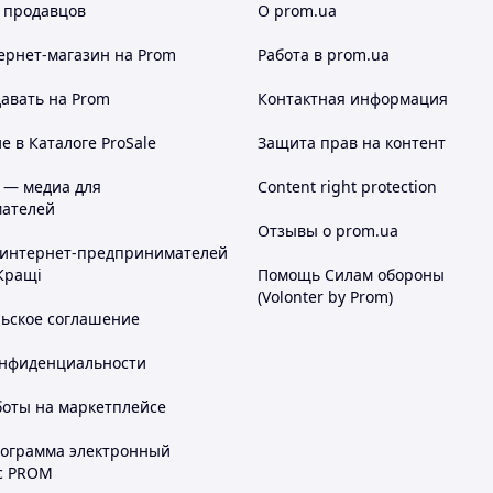
 продавцов
О prom.ua
ернет-магазин
на Prom
Работа в prom.ua
авать на Prom
Контактная информация
 в Каталоге ProSale
Защита прав на контент
 — медиа для
Content right protection
ателей
Отзывы о prom.ua
 интернет-предпринимателей
Кращі
Помощь Силам обороны
(Volonter by Prom)
льское соглашение
онфиденциальности
боты на маркетплейсе
рограмма электронный
с PROM