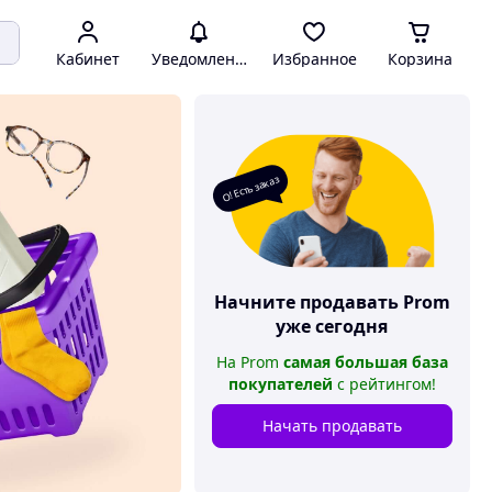
Кабинет
Уведомления
Избранное
Корзина
О! Есть заказ
Начните продавать
Prom
уже сегодня
На
Prom
самая большая база
покупателей
с рейтингом
!
Начать продавать