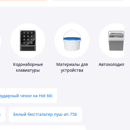
Кодонаборные
Материалы для
Автохолодильн
клавиатуры
устройства
полимерных
полов
ударный чехол на Hot 60i
а
Белый бюстгальтер пуш-ап 75b