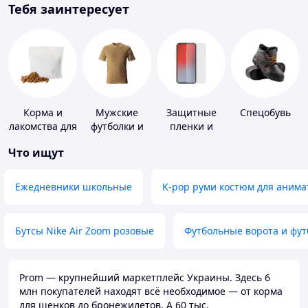
Тебя заинтересует
Корма и
Мужские
Защитные
Спецобувь
лакомства для
футболки и
пленки и
домашних
майки
стекла для
Что ищут
животных и
портативных
птиц
устройств
Ежедневники школьные
K-pop руми костюм для анима
Бутсы Nike Air Zoom розовые
Футбольные ворота и фу
Prom — крупнейший маркетплейс Украины. Здесь 6
млн покупателей находят всё необходимое — от корма
для щенков до бронежилетов. А 60 тыс.