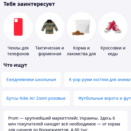
Тебя заинтересует
Чехлы для
Тактическая и
Корма и
Кроссовки и
телефонов
форменная
лакомства для
кеды
одежда
домашних
Что ищут
животных и
птиц
Ежедневники школьные
K-pop руми костюм для анима
Бутсы Nike Air Zoom розовые
Футбольные ворота и фу
Prom — крупнейший маркетплейс Украины. Здесь 6
млн покупателей находят всё необходимое — от корма
для щенков до бронежилетов. А 60 тыс.