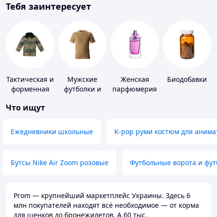
Тебя заинтересует
Тактическая и
Мужские
Женская
Биодобавки
форменная
футболки и
парфюмерия
одежда
майки
Что ищут
Ежедневники школьные
K-pop руми костюм для анима
Бутсы Nike Air Zoom розовые
Футбольные ворота и фу
Prom — крупнейший маркетплейс Украины. Здесь 6
млн покупателей находят всё необходимое — от корма
для щенков до бронежилетов. А 60 тыс.