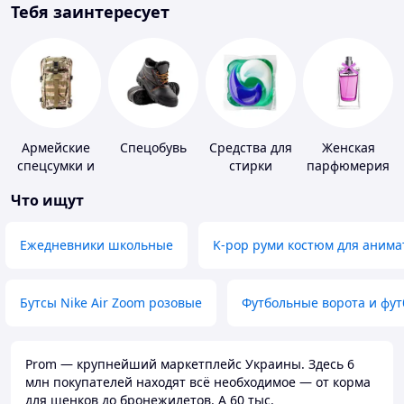
Тебя заинтересует
Армейские
Спецобувь
Средства для
Женская
спецсумки и
стирки
парфюмерия
рюкзаки
Что ищут
Ежедневники школьные
K-pop руми костюм для анима
Бутсы Nike Air Zoom розовые
Футбольные ворота и фу
Prom — крупнейший маркетплейс Украины. Здесь 6
млн покупателей находят всё необходимое — от корма
для щенков до бронежилетов. А 60 тыс.