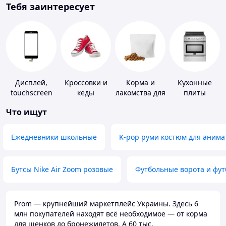
Тебя заинтересует
Дисплей,
Кроссовки и
Корма и
Кухонные
touchscreen
кеды
лакомства для
плиты
для
домашних
Что ищут
телефонов
животных и
птиц
Ежедневники школьные
K-pop руми костюм для анима
Бутсы Nike Air Zoom розовые
Футбольные ворота и фу
Prom — крупнейший маркетплейс Украины. Здесь 6
млн покупателей находят всё необходимое — от корма
для щенков до бронежилетов. А 60 тыс.