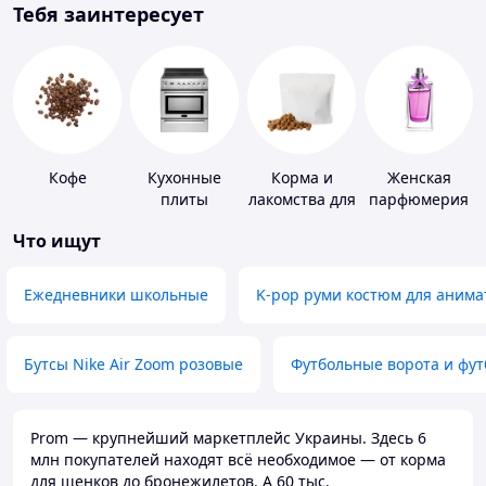
Тебя заинтересует
Кофе
Кухонные
Корма и
Женская
плиты
лакомства для
парфюмерия
домашних
Что ищут
животных и
птиц
Ежедневники школьные
K-pop руми костюм для анима
Бутсы Nike Air Zoom розовые
Футбольные ворота и фу
Prom — крупнейший маркетплейс Украины. Здесь 6
млн покупателей находят всё необходимое — от корма
для щенков до бронежилетов. А 60 тыс.