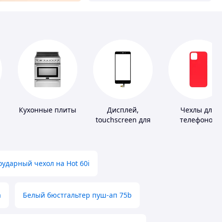
Кухонные плиты
Дисплей,
Чехлы для
touchscreen для
телефонов
телефонов
ударный чехол на Hot 60i
а
Белый бюстгальтер пуш-ап 75b