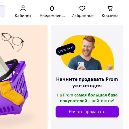
Кабинет
Уведомления
Избранное
Корзина
О! Есть заказ
Начните продавать
Prom
уже сегодня
На
Prom
самая большая база
покупателей
с рейтингом
!
Начать продавать