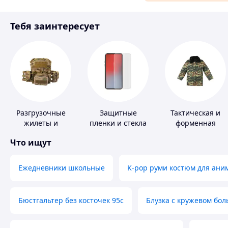
Материалы для ремонта
Тебя заинтересует
Спорт и отдых
Разгрузочные
Защитные
Тактическая и
жилеты и
пленки и стекла
форменная
плитоноски без
для портативных
одежда
Что ищут
плит
устройств
Ежедневники школьные
K-pop руми костюм для ани
Бюстгальтер без косточек 95с
Блузка с кружевом бо