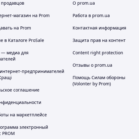
 продавцов
О prom.ua
ернет-магазин
на Prom
Работа в prom.ua
авать на Prom
Контактная информация
 в Каталоге ProSale
Защита прав на контент
 — медиа для
Content right protection
ателей
Отзывы о prom.ua
 интернет-предпринимателей
Кращі
Помощь Силам обороны
(Volonter by Prom)
льское соглашение
онфиденциальности
боты на маркетплейсе
рограмма электронный
с PROM