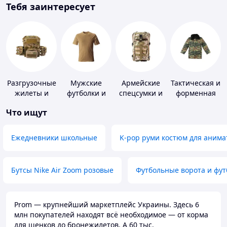
Тебя заинтересует
Разгрузочные
Мужские
Армейские
Тактическая и
жилеты и
футболки и
спецсумки и
форменная
плитоноски
майки
рюкзаки
одежда
Что ищут
без плит
Ежедневники школьные
K-pop руми костюм для анима
Бутсы Nike Air Zoom розовые
Футбольные ворота и фу
Prom — крупнейший маркетплейс Украины. Здесь 6
млн покупателей находят всё необходимое — от корма
для щенков до бронежилетов. А 60 тыс.