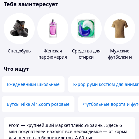
Тебя заинтересует
Спецобувь
Женская
Средства для
Мужские
парфюмерия
стирки
футболки и
майки
Что ищут
Ежедневники школьные
K-pop руми костюм для анима
Бутсы Nike Air Zoom розовые
Футбольные ворота и фу
Prom — крупнейший маркетплейс Украины. Здесь 6
млн покупателей находят всё необходимое — от корма
для щенков до бронежилетов. А 60 тыс.