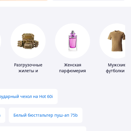
Разгрузочные
Женская
Мужские
жилеты и
парфюмерия
футболки и
х
плитоноски без
майки
плит
ударный чехол на Hot 60i
а
Белый бюстгальтер пуш-ап 75b