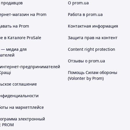
 продавцов
О prom.ua
ернет-магазин
на Prom
Работа в prom.ua
авать на Prom
Контактная информация
 в Каталоге ProSale
Защита прав на контент
 — медиа для
Content right protection
ателей
Отзывы о prom.ua
 интернет-предпринимателей
Кращі
Помощь Силам обороны
(Volonter by Prom)
льское соглашение
онфиденциальности
боты на маркетплейсе
рограмма электронный
с PROM