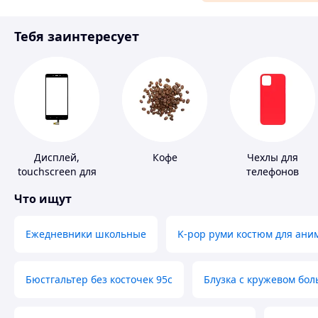
Материалы для ремонта
Тебя заинтересует
Спорт и отдых
Дисплей,
Кофе
Чехлы для
touchscreen для
телефонов
телефонов
Что ищут
Ежедневники школьные
K-pop руми костюм для ани
Бюстгальтер без косточек 95с
Блузка с кружевом бо