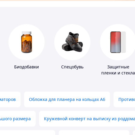
Биодобавки
Спецобувь
Защитные
пленки и стекла
для портативны
устройств
маторов
Обложка для планера на кольцах А6
Противо
льшого размера
Кружевной конверт на выписку из роддом