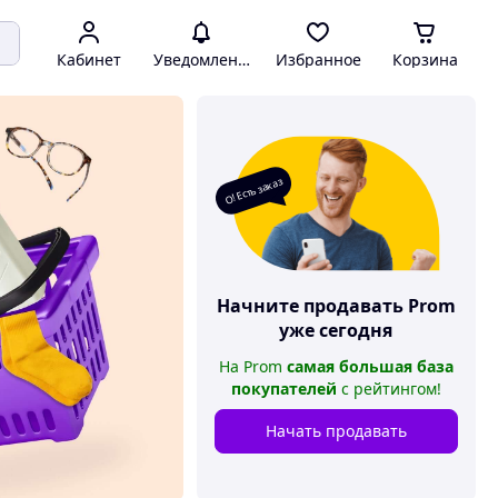
Кабинет
Уведомления
Избранное
Корзина
О! Есть заказ
Начните продавать
Prom
уже сегодня
На
Prom
самая большая база
покупателей
с рейтингом
!
Начать продавать