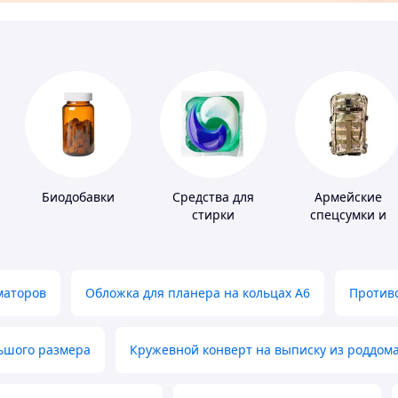
Биодобавки
Средства для
Армейские
стирки
спецсумки и
рюкзаки
маторов
Обложка для планера на кольцах А6
Противо
льшого размера
Кружевной конверт на выписку из роддом