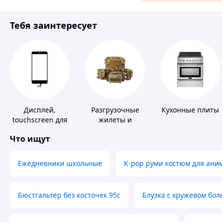
Материалы для ремонта
Тебя заинтересует
Спорт и отдых
Дисплей,
Разгрузочные
Кухонные плиты
touchscreen для
жилеты и
телефонов
плитоноски без
Что ищут
плит
Ежедневники школьные
K-pop руми костюм для ани
Бюстгальтер без косточек 95с
Блузка с кружевом бо