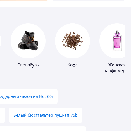
Спецобувь
Кофе
Женская
парфюмерия
ударный чехол на Hot 60i
а
Белый бюстгальтер пуш-ап 75b