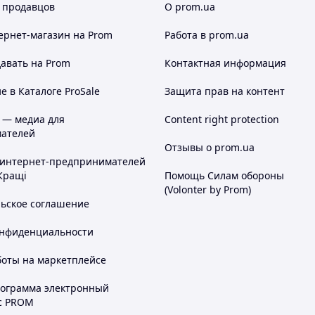
 продавцов
О prom.ua
ернет-магазин
на Prom
Работа в prom.ua
авать на Prom
Контактная информация
 в Каталоге ProSale
Защита прав на контент
 — медиа для
Content right protection
ателей
Отзывы о prom.ua
 интернет-предпринимателей
Кращі
Помощь Силам обороны
(Volonter by Prom)
льское соглашение
онфиденциальности
боты на маркетплейсе
рограмма электронный
с PROM