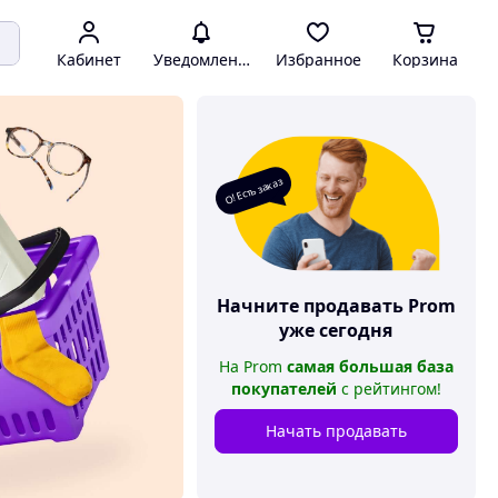
Кабинет
Уведомления
Избранное
Корзина
О! Есть заказ
Начните продавать
Prom
уже сегодня
На
Prom
самая большая база
покупателей
с рейтингом
!
Начать продавать