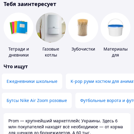
Тебя заинтересует
Тетради и
Газовые
Зубочистки
Материалы
дневники
котлы
для
устройства
Что ищут
полимерных
полов
Ежедневники школьные
K-pop руми костюм для анима
Бутсы Nike Air Zoom розовые
Футбольные ворота и фу
Prom — крупнейший маркетплейс Украины. Здесь 6
млн покупателей находят всё необходимое — от корма
для щенков до бронежилетов. А 60 тыс.