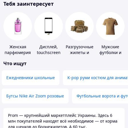
Тебя заинтересует
Женская
Дисплей,
Разгрузочные
Мужские
парфюмерия
touchscreen
жилеты и
футболки и
для
плитоноски
майки
Что ищут
телефонов
без плит
Ежедневники школьные
K-pop руми костюм для анима
Бутсы Nike Air Zoom розовые
Футбольные ворота и фу
Prom — крупнейший маркетплейс Украины. Здесь 6
млн покупателей находят всё необходимое — от корма
для щенков до бронежилетов. А 60 тыс.