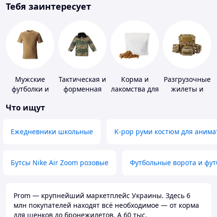
Тебя заинтересует
Мужские
Тактическая и
Корма и
Разгрузочные
футболки и
форменная
лакомства для
жилеты и
майки
одежда
домашних
плитоноски
Что ищут
животных и
без плит
птиц
Ежедневники школьные
K-pop руми костюм для анима
Бутсы Nike Air Zoom розовые
Футбольные ворота и фу
Prom — крупнейший маркетплейс Украины. Здесь 6
млн покупателей находят всё необходимое — от корма
для щенков до бронежилетов. А 60 тыс.