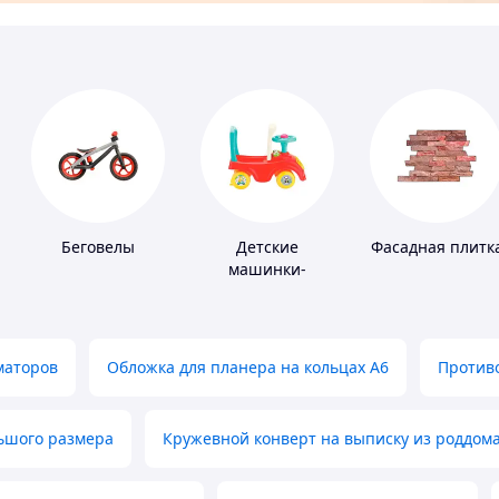
Беговелы
Детские
Фасадная плитк
машинки-
каталки
маторов
Обложка для планера на кольцах А6
Противо
льшого размера
Кружевной конверт на выписку из роддом