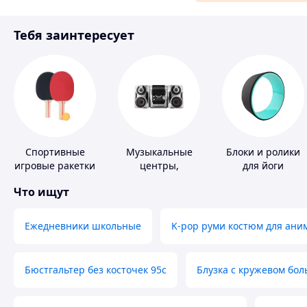
Материалы для ремонта
Тебя заинтересует
Спорт и отдых
Спортивные
Музыкальные
Блоки и ролики
игровые ракетки
центры,
для йоги
магнитолы
Что ищут
Ежедневники школьные
K-pop руми костюм для ани
Бюстгальтер без косточек 95с
Блузка с кружевом бо