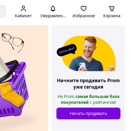
Кабинет
Уведомления
Избранное
Корзина
О! Есть заказ
Начните продавать
Prom
уже сегодня
На
Prom
самая большая база
покупателей
с рейтингом
!
Начать продавать