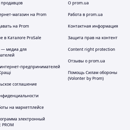
 продавцов
О prom.ua
ернет-магазин
на Prom
Работа в prom.ua
авать на Prom
Контактная информация
 в Каталоге ProSale
Защита прав на контент
 — медиа для
Content right protection
ателей
Отзывы о prom.ua
 интернет-предпринимателей
Кращі
Помощь Силам обороны
(Volonter by Prom)
льское соглашение
онфиденциальности
боты на маркетплейсе
рограмма электронный
с PROM