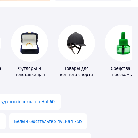
а
Футляры и
Товары для
Средства от
подставки для
конного спорта
насекомых
драгоценностей
ударный чехол на Hot 60i
а
Белый бюстгальтер пуш-ап 75b