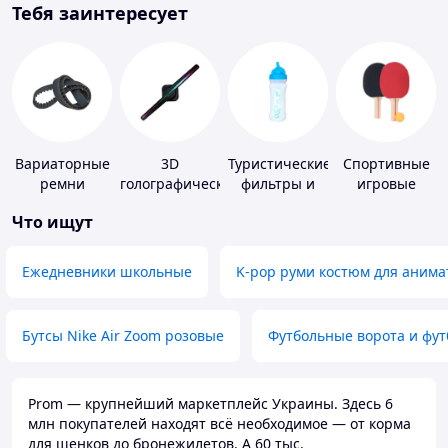
Тебя заинтересует
Вариаторные
3D
Туристические
Спортивные
ремни
голографические
фильтры и
игровые
устройства
таблетки для
ракетки
Что ищут
питьевой
воды
Ежедневники школьные
K-pop руми костюм для анима
Бутсы Nike Air Zoom розовые
Футбольные ворота и фу
Prom — крупнейший маркетплейс Украины. Здесь 6
млн покупателей находят всё необходимое — от корма
для щенков до бронежилетов. А 60 тыс.