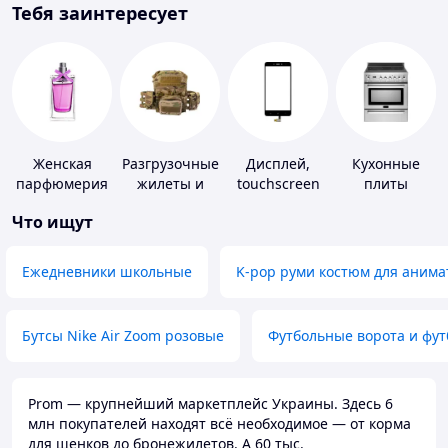
Тебя заинтересует
Женская
Разгрузочные
Дисплей,
Кухонные
парфюмерия
жилеты и
touchscreen
плиты
плитоноски
для
Что ищут
без плит
телефонов
Ежедневники школьные
K-pop руми костюм для анима
Бутсы Nike Air Zoom розовые
Футбольные ворота и фу
Prom — крупнейший маркетплейс Украины. Здесь 6
млн покупателей находят всё необходимое — от корма
для щенков до бронежилетов. А 60 тыс.