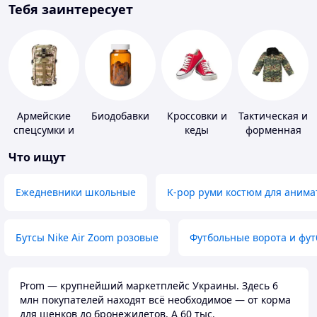
Тебя заинтересует
Армейские
Биодобавки
Кроссовки и
Тактическая и
спецсумки и
кеды
форменная
рюкзаки
одежда
Что ищут
Ежедневники школьные
K-pop руми костюм для анима
Бутсы Nike Air Zoom розовые
Футбольные ворота и фу
Prom — крупнейший маркетплейс Украины. Здесь 6
млн покупателей находят всё необходимое — от корма
для щенков до бронежилетов. А 60 тыс.