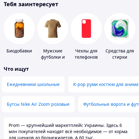
Тебя заинтересует
Биодобавки
Мужские
Чехлы для
Средства для
футболки и
телефонов
стирки
майки
Что ищут
Ежедневники школьные
K-pop руми костюм для анима
Бутсы Nike Air Zoom розовые
Футбольные ворота и фу
Prom — крупнейший маркетплейс Украины. Здесь 6
млн покупателей находят всё необходимое — от корма
для щенков до бронежилетов. А 60 тыс.